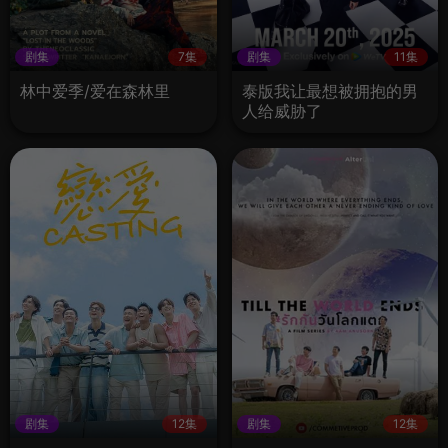
剧集
7集
剧集
11集
林中爱季/爱在森林里
泰版我让最想被拥抱的男
人给威胁了
剧集
12集
剧集
12集