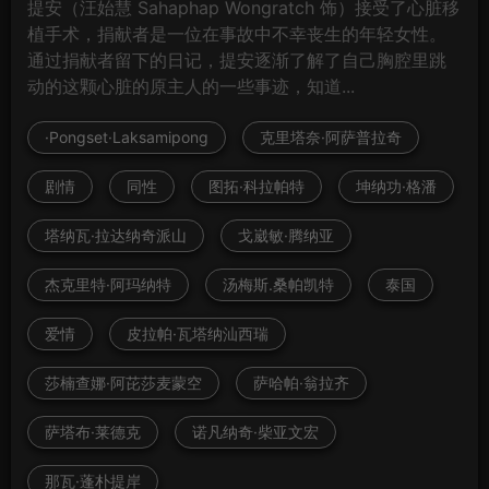
提安（汪始慧 Sahaphap Wongratch 饰）接受了心脏移
植手术，捐献者是一位在事故中不幸丧生的年轻女性。
通过捐献者留下的日记，提安逐渐了解了自己胸腔里跳
动的这颗心脏的原主人的一些事迹，知道...
·Pongset·Laksamipong
克里塔奈·阿萨普拉奇
剧情
同性
图拓·科拉帕特
坤纳功·格潘
塔纳瓦·拉达纳奇派山
戈崴敏·腾纳亚
杰克里特·阿玛纳特
汤梅斯.桑帕凯特
泰国
爱情
皮拉帕·瓦塔纳汕西瑞
莎楠查娜·阿芘莎麦蒙空
萨哈帕·翁拉齐
萨塔布·莱德克
诺凡纳奇·柴亚文宏
那瓦·蓬朴提岸