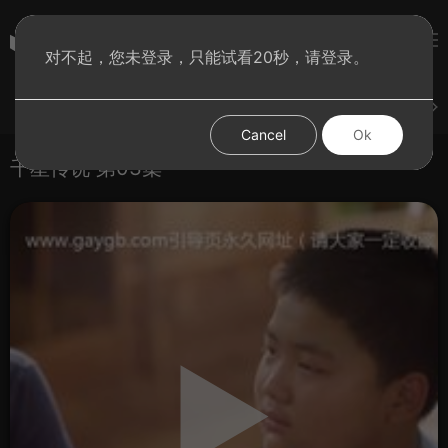
彩虹BT影院
对不起，您未登录，只能试看20秒，请登录。
登录
上传
短片
腐电影
腐电视剧
腐动漫
Cancel
Ok
千星传说 第03集