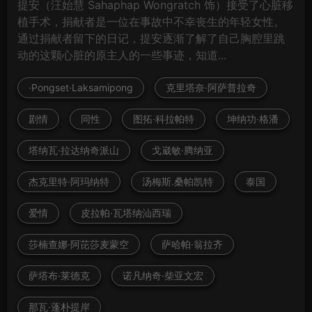
提安（汪始慧 Sahaphap Wongratch 饰）接受了心脏移
植手术，捐献者是一位在事故中不幸丧生的年轻女性。
通过捐献者留下的日记，提安逐渐了解了自己胸腔里跳
动的这颗心脏的原主人的一些事迹，知道...
·Pongset·Laksamipong
克里塔奈·阿萨普拉奇
剧情
同性
图拓·科拉帕特
坤纳功·格潘
塔纳瓦·拉达纳奇派山
戈崴敏·腾纳亚
杰克里特·阿玛纳特
汤梅斯.桑帕凯特
泰国
爱情
皮拉帕·瓦塔纳汕西瑞
莎楠查娜·阿芘莎麦蒙空
萨哈帕·翁拉齐
萨塔布·莱德克
诺凡纳奇·柴亚文宏
那瓦·蓬朴提岸