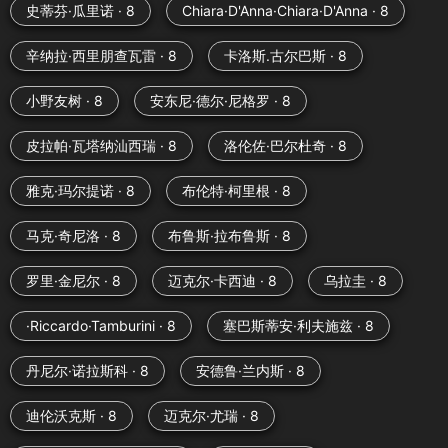
史蒂芬·瓜里诺 · 8
Chiara·D'Anna·Chiara·D'Anna · 8
辛纳拉·西里朋查瓦雷 · 8
卡洛斯.古尔巴斯 · 8
小野友树 · 8
安东尼·德尔·尼格罗 · 8
皮拉帕·瓦塔纳汕西瑞 · 8
洛伦佐·巴尔杜奇 · 8
雅克·玛尔提诺 · 8
布伦特·柯里根 · 8
马克·奇尼洛 · 8
布鲁斯·拉布鲁斯 · 8
罗里·金尼尔 · 8
迈克尔·卡西迪 · 8
乌拉圭 · 8
·Riccardo·Tamburini · 8
塞巴斯蒂安·利夫施兹 · 8
丹尼尔·诺拉斯科 · 8
安德鲁·兰内斯 · 8
迪伦沃克斯 · 8
迈克尔·尤瑞 · 8