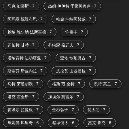
马克·加蒂斯 · 7
杰姆·伊伊特·于聚姆奥卢 · 7
阿玛霖·妮缇布恩 · 7
帕金·坤纳阿努威 · 7
赖纳·维尔纳·法斯宾德 · 7
许泰丰 · 7
罗伯特·甘特 · 7
乔纳森·格罗夫 · 7
塔纳育特·达功塔亚 · 7
查侬·散顶腾古 · 7
斯蒂芬·斯皮内拉 · 7
皮拉瓦·山坡提拉 · 7
马特·莱道胡沃 · 7
格斯·范·桑特 · 7
凯特·莫兰 · 7
塔克·霍金斯 · 7
加埃尔·莫雷尔 · 7
霍埃尔·拉曼根 · 7
金杉弘子 · 7
优太朗 · 7
詹妮佛·库里奇 · 6
猪塚健太 · 6
杰克·鲁克 · 6