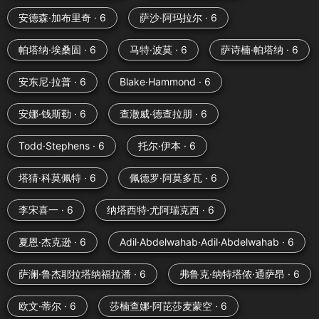
安德森·加布里奇 · 6
萨沙·阿玛拉尔 · 6
帕塔纳·埃桑固 · 6
马特·波莫 · 6
萨诗楠·帕塔纳 · 6
安东尼·拉普 · 6
Blake·Hammond · 6
安娜·钱斯勒 · 6
查澈威·德查拉朋 · 6
Todd·Stephens · 6
托尔·伊本 · 6
塔猜·科莫佩特 · 6
佩德罗·阿莫多瓦 · 6
李宋喜一 · 6
纳塔西特·尤阿瑞克西 · 6
夏恩·杰克逊 · 6
Adil·Abdelwahab·Adil·Abdelwahab · 6
萨澜·鲁杰耶拉塔纳福拉潘 · 6
弗鲁克·纳特塔侬·通萨昂 · 6
欧文·蒂尔 · 6
莎楠查娜·阿芘莎麦蒙空 · 6