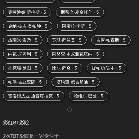
克劳迪娅·萨拉斯 · 5
斯蒂文·麦金托什 · 5
金纳·披吉·奥帕坤 · 5
阿蜜拉·卡萨 · 5
杰瑞米·雷乃 · 5
苏珊·萨兰登 · 5
吉姆·帕森斯 · 5
纳瓦·尼姆利 · 5
阿努查·本尼雅瓦塔纳 · 5
扎克瑞·昆图 · 5
比尔·萨奇 · 5
提帕功·宽本 · 5
帕洪·吉亚查陇 · 5
塔纳查·威吉翁通 · 5
普洛姆皮亚·通普塔拉克 · 5
哈维尔·巴登 · 5
彩虹BT影院
彩虹BT影院是一家专注于