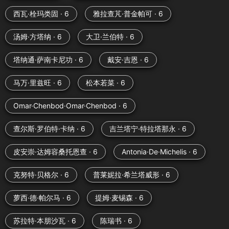
西瓦·栓玛类固 · 6
雅拉查芃·普金帕可 · 6
汤姆·方塔纳 · 6
大卫·兰伯特 · 6
塔纳通·萨南卡尼功 · 6
戴安·吉恩 · 6
马万·里兹旺 · 6
松本若菜 · 6
Omar·Chenbod·Omar·Chenbod · 6
查尔斯·罗伯特·卡纳 · 6
吉兰塔宁·特拉塔那永 · 6
皮安崇·达姆容桑托恩查 · 6
Antonia·De·Michelis · 6
克努特·贝格尔 · 6
普莱妮拉·希兰塔威形 · 6
萝西·德·帕尔马 · 6
提姆·麦锡森 · 6
苏拉特·本朋沙瓦 · 6
陈瑞书 · 6