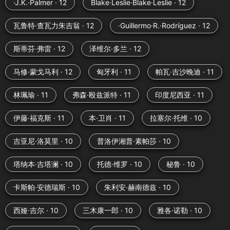
·J.K.·Palmer · 12
Blake·Leslie·Blake·Leslie · 12
瓦鲁特·查瓦力朱吉翁 · 12
·Guillermo·R.·Rodríguez · 12
斯蒂芬·弗雷 · 12
泽维尔·多兰 · 12
马修·蒙戈马利 · 12
匈牙利 · 11
帕瓦·吉沙晚迪 · 11
林珮瑜 · 11
弗森·殴兹派特 · 11
印度尼西亚 · 11
伊藤·福克斯 · 11
本·卫肖 · 11
拉塞尔·托维 · 10
吉亚尼·洛莫里 · 10
普洛伊湘普·素帕莎 · 10
塔纳本·吉塔澜 · 10
托德·维罗 · 10
秘鲁 · 10
卡斯帕·安德瑞斯 · 10
朱利安·赫南德兹 · 10
西娅·吉尔 · 10
三木康一郎 · 10
雅各·诺勒 · 10