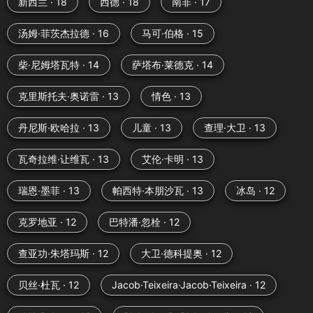
新西兰 · 18
西德 · 18
南非 · 17
汤姆·菲茨杰拉德 · 16
马可·伯格 · 15
柴·尼姆塔瓦特 · 14
萨塔布·莱德克 · 14
克里斯托夫·奥诺雷 · 13
情色 · 13
丹尼斯·欧哈拉 · 13
儿童 · 13
查理·大卫 · 13
瓦奇拉维·让维瓦 · 13
艾伦·卡明 · 13
瑞恩·墨菲 · 13
帕西特·本朋沙瓦 · 13
冰岛 · 12
克罗地亚 · 12
巴特潘·忽栓 · 12
查亚功·朱塔玛斯 · 12
大卫·德科提奥 · 12
贝丝·杜瓦 · 12
Jacob·Teixeira·Jacob·Teixeira · 12