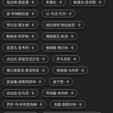
翁拉维·那提通 · 9
李康生 · 9
帕查拉·苏岸西 · 9
提·辛纳帕拉迪 · 9
让-马克·巴尔 · 9
蒂尔达·斯文顿 · 9
纳拉维特·勒拉格苏 · 9
帕林亚·昂萨南 · 9
弗朗索瓦·欧容 · 9
提查孔·普考同 · 9
詹姆斯·弗兰科 · 9
吉拉瓦·苏提瓦尼沙克 · 9
罗马尼亚 · 9
弗兰塞斯克·奥雷利亚 · 9
塔纳朋·乌辛萨 · 9
提迪蓬·德查阿派坤 · 9
崔子恩 · 9
吉拉提·彭马尼 · 9
乔纳森·本内特 · 9
罗萨·冯·布劳恩海姆 · 9
杰森·斯图尔特 · 9