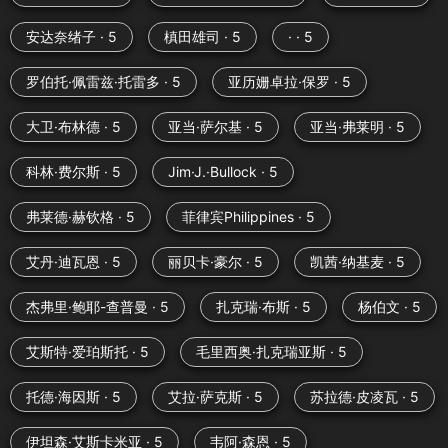
安达奈绪子 · 5
槙田雄司 · 5
· · 5
罗伯托·佩雷兹·托雷多 · 5
亚历姗卓拉·保罗 · 5
大卫·布林德 · 5
亚当·萨尔基 · 5
亚当·弗莱明 · 5
科林·费尔斯 · 5
Jim·J.·Bullock · 5
弗莱德·赫钦格 · 5
菲律宾Philippines · 5
艾丹·迪瓦恩 · 5
丽贝卡·豪尔 · 5
凯茜·纳基麦 · 5
杰弗里·鲍耶-查普曼 · 5
扎克瑞·布斯 · 5
杨伯文 · 5
艾斯特·爱珀斯托 · 5
毛里西奥·扎克瑞亚斯 · 5
托德·海因斯 · 5
艾拉·萨克斯 · 5
苏拉德·皮凌瓦 · 5
伊坦森·艾斯卡米亚 · 5
韦阿·森恩 · 5