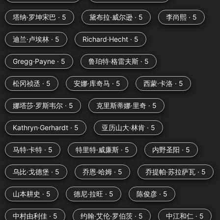
塔纳·罗坤宋巴 · 5
黛布拉·威尔逊 · 5
李尚熙 · 5
迪兰·卢埃林 · 5
Richard·Hecht · 5
Gregg·Payne · 5
鲁珀特·格雷夫斯 · 5
松冈祯丞 · 5
安娜·库奇马 · 5
西蒙·卡洛 · 5
娜塔莎·罗斯韦尔 · 5
克里斯蒂娜·里奇 · 5
Kathryn·Gerhardt · 5
亚历山大·林肯 · 5
马特·卡特 · 5
特里特·威廉斯 · 5
内野圣阳 · 5
乌比·戈德堡 · 5
乔恩·哈姆 · 5
乔提帕·苏拉萨瓦 · 5
山本耕史 · 5
德尼·拉旺 · 5
陈俊彦 · 5
中村由利佳 · 5
约翰·艾伦·罗伯茨 · 5
中江和仁 · 5