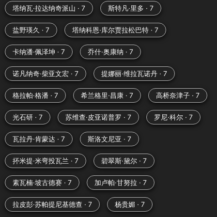
塔纳瓦·拉达纳奇派山 · 7
斯特凡·里多 · 7
盐野瑛久 · 7
塔纳科恩·库尔贾拉松巴特 · 7
卡纳潘·佩泽坤 · 7
乔什·奥康纳 · 7
诺凡纳奇·柴亚文宏 · 7
提娜丽·维拉瓦诺丹 · 7
格拉帕·格潘 · 7
希兰格里·昌康 · 7
高桥奈津子 · 7
光石研 · 7
苏维查·皮亚诺普罗 · 7
罗尼·科尔 · 7
瓦拉丹·肯蒙达 · 7
斯洛文尼亚 · 7
抔米提·米弯投瓦兰 · 7
碧翠斯·黛尔 · 7
素瓦楠·坡古德赛 · 7
加卢帕·甘努拉 · 7
拉皮彭·苏帕提尼基德查 · 7
杨贵媚 · 7