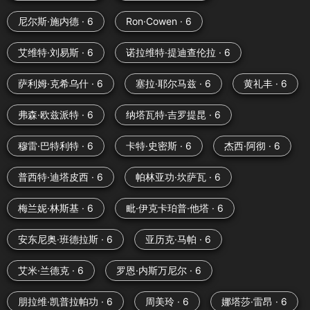
尼尔斯·施内德 · 6
Ron·Cowen · 6
艾维特·刘易斯 · 6
诺拉维特·提迪查伦拉 · 6
萨利姆·克希乌什 · 6
塞拉·耶尔马兹 · 6
黄礼丰 · 6
弗森·欧兹派特 · 6
纳塔瓦特·吉罗提昆 · 6
穆雷·巴特利特 · 6
卡特·史密斯 · 6
杰西·阿彻 · 6
普西特·迪塔皮西 · 6
帕林亚功·坎萨瓦 · 6
梅兰妮·林斯基 · 6
毗·伊克卡珀普·他塔 · 6
安东尼奥·班德拉斯 · 6
亚历克·马帕 · 6
艾米·兰德克 · 6
罗恩·内斯万尼尔 · 6
朋拉维·凯普拉帕功 · 6
周美玲 · 6
娜塔莎·雷昂 · 6