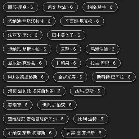
丽莎·库卓 · 6
凯文·坎农 · 6
约翰·赫特 · 6
塔纳通·詹塔沃拉甘 · 6
辛西娅·尼克松 · 6
朱丽安·摩尔 · 6
田中美佐子 · 6
坦纳民·翁斯坤帕 · 6
云翔 · 6
鸟海浩辅 · 6
威尔逊·克鲁兹 · 6
川崎泉 · 6
拉吉·库玛 · 6
MJ·罗德里格斯 · 6
金赵光寿 · 6
斯科特·巴库拉 · 6
海梅·温贝托·埃莫西利罗 · 6
杰玛·琼斯 · 6
姜瑞智 · 6
伊恩·罗伯茨 · 6
查维缇彭·普颂基缇萨库尔 · 6
比利·波特 · 6
乔纳森·莱斯·梅耶斯 · 6
罗宾·德·齐泽斯 · 6