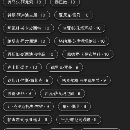
奥马尔·阿尤索 · 10
黎巴嫩 · 10
钟朋·阿卢迪吉朋 · 10
亚尼克·雷乃 · 10
坦瓦林·苏卡皮西特 · 10
查亚彭·朱塔玛斯 · 10
纳塔奇·司隶朋通 · 10
塔纳朋·苏库潘塔纳汕 · 10
丹斯加·彭西迪佛拉高 · 10
佩德罗·卡萨布兰科 · 10
卢卡斯·盖奇 · 10
德里克·贾曼 · 9
达斯汀·兰斯·布莱克 · 9
格奥尔格·弗里德里希 · 9
彼得·派格 · 9
西瓦·萨瓦玛尼固 · 9
让-克里斯托夫·布维 · 9
敏科·斯荳 · 9
帕查差·司隶亚楠让 · 9
平贲·帕尼同通隆 · 9