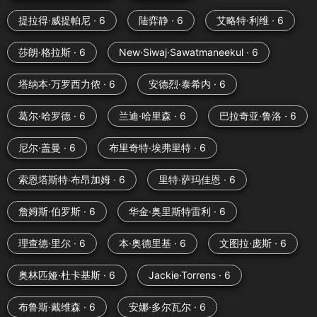
提拉得·威提帕尼 · 6
陆弈静 · 6
艾略特·利维 · 6
莎朗·格拉斯 · 6
New·Siwaj·Sawatmaneekul · 6
塔纳本·万罗西力侬 · 6
安德烈·泰希内 · 6
葛尔·哈罗德 · 6
兰迪·哈里森 · 6
巴拉奇亚·鲁洛 · 6
尼尔·盖曼 · 6
布里奇特·埃弗里特 · 6
索恩塔斯特·布昂加姆 · 6
里特·萨玛佳恩 · 6
詹姆斯·伯罗斯 · 6
华金·奥里斯特雷利 · 6
理查德·里尔 · 6
本·奥德里基 · 6
文图拉·庞斯 · 6
奥林匹娅·杜卡基斯 · 6
Jackie·Torrens · 6
布鲁斯·戴维森 · 6
安娜·多尔瓦尔 · 6