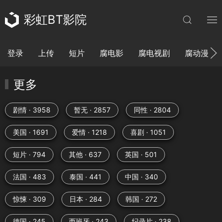
彩虹BT影院
登录
上传
短片
腐电影
腐电视剧
腐动漫
更多
剧情 · 3958
暂无 · 2857
同性 · 2804
美国 · 1691
爱情 · 1218
喜剧 · 1051
短片 · 794
其他 · 637
英国 · 501
法国 · 483
泰国 · 441
中国 · 340
惊悚 · 309
日本 · 284
韩国 · 272
德国 · 245
西班牙 · 243
纪录片 · 238