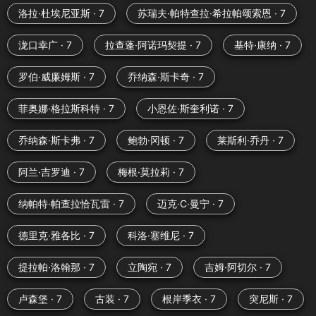
洛拉·杜埃尼亚斯 · 7
苏瑞夫·帕特查拉·希拉帕颂索恩 · 7
泷口幸广 · 7
拉查蓬·阿诺玛契提 · 7
基特·康纳 · 7
罗伯·威廉姆斯 · 7
乔纳森·斯卡奇 · 7
菲奥娜·格拉斯科特 · 7
小恩佐·斯奎利诺 · 7
乔纳森·斯卡弗 · 7
鲍勃·冈顿 · 7
莱斯利·乔丹 · 7
阿兰·吉罗迪 · 7
梅根·莫拉莉 · 7
纳帕特·帕查拉恰瓦雷 · 7
迈克·C·曼宁 · 7
德里克·雅各比 · 7
科洛·塞维尼 · 7
提拉帕·洛翰那 · 7
立陶宛 · 7
吉姆·阿切尔 · 7
卢森堡 · 7
古装 · 7
根岸季衣 · 7
突尼斯 · 7