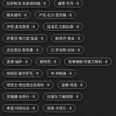
彭萨帕克·安多姆珀驰 · 8
娜查·车丹 · 8
横井健司 · 8
卢克·石川·普劳顿 · 8
伊恩·麦克莱恩 · 8
提迪瓦·立帕拉赛 · 8
萨曼莎·梅兰妮·蔻兹 · 8
帕塔丹·詹金 · 8
吉拉查彭·斯里桑 · 8
江·罗伯斯·拉纳 · 8
普唐·涵萨 · 8
蔡明亮 · 8
普琳雅帕·劳素万斯莉 · 8
纳塔彭·蒙空萨瓦 · 8
布·米帕迪 · 8
维塔文·维拉维达亚南特 · 8
磊嚓·塔形 · 8
苏珊娜·伯蒂什 · 8
拉塞尔·T·戴维斯 · 8
希瑟·玛塔拉佐 · 8
雨果·卡塔兰 · 8