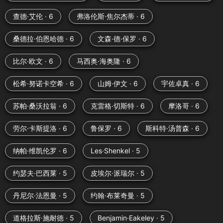
查德·艾伦 · 6
弗洛伦斯·焦尔杰蒂 · 6
桑德拉·伯恩哈德 · 6
文森·德·保罗 · 6
比尔·欧文 · 6
马西奥·海奥隆 · 6
松希·努诺卡空希 · 6
山姆·伊文 · 6
宇佐卓真 · 6
苏帕·桑沃拉翁 · 6
克雷格·切斯特 · 6
摩洛哥 · 6
劳尔·卡斯提洛 · 6
鲁保罗 · 6
斯科特·汤普森 · 6
纳帕·维凯伦罗 · 6
Les·Shenkel · 5
约瑟夫·巴西莱 · 5
皮埃尔·派瑞尔 · 5
丹尼尔·法恩曼 · 5
约翰·布莱奇曼 · 5
道格拉斯·施耐德 · 5
Benjamin·Eakeley · 5