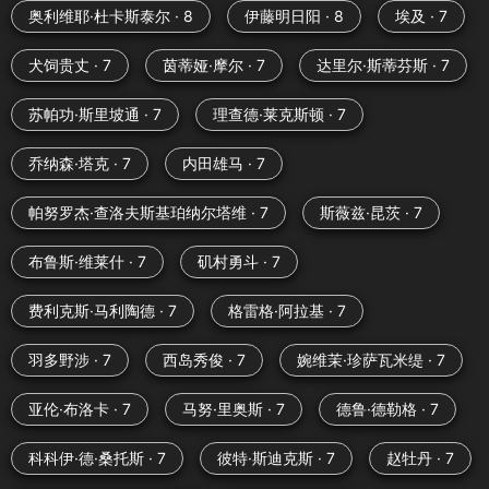
奥利维耶·杜卡斯泰尔 · 8
伊藤明日阳 · 8
埃及 · 7
犬饲贵丈 · 7
茵蒂娅·摩尔 · 7
达里尔·斯蒂芬斯 · 7
苏帕功·斯里坡通 · 7
理查德·莱克斯顿 · 7
乔纳森·塔克 · 7
内田雄马 · 7
帕努罗杰·查洛夫斯基珀纳尔塔维 · 7
斯薇兹·昆茨 · 7
布鲁斯·维莱什 · 7
矶村勇斗 · 7
费利克斯·马利陶德 · 7
格雷格·阿拉基 · 7
羽多野涉 · 7
西岛秀俊 · 7
婉维茉·珍萨瓦米缇 · 7
亚伦·布洛卡 · 7
马努·里奥斯 · 7
德鲁·德勒格 · 7
科科伊·德·桑托斯 · 7
彼特·斯迪克斯 · 7
赵牡丹 · 7