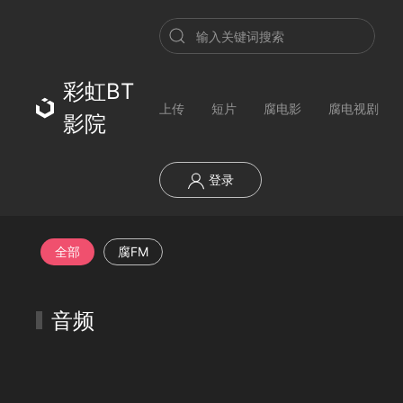
彩虹BT
上传
短片
腐电影
腐电视剧
影院
登录
全部
腐FM
音频