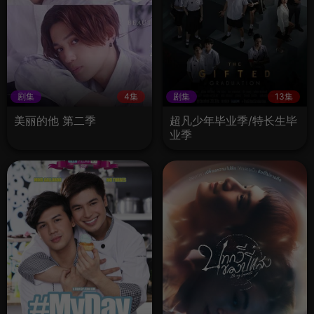
剧集
4集
剧集
13集
美丽的他 第二季
超凡少年毕业季/特长生毕
业季