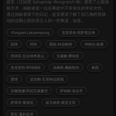
提安（汪始慧 Sahaphap Wongratch 饰）接受了心脏移
植手术，捐献者是一位在事故中不幸丧生的年轻女性。
通过捐献者留下的日记，提安逐渐了解了自己胸腔里跳
动的这颗心脏的原主人的一些事迹，知道...
·Pongset·Laksamipong
克里塔奈·阿萨普拉奇
剧情
同性
图拓·科拉帕特
坤纳功·格潘
塔纳瓦·拉达纳奇派山
戈崴敏·腾纳亚
杰克里特·阿玛纳特
汤梅斯.桑帕凯特
泰国
爱情
皮拉帕·瓦塔纳汕西瑞
莎楠查娜·阿芘莎麦蒙空
萨哈帕·翁拉齐
萨塔布·莱德克
诺凡纳奇·柴亚文宏
那瓦·蓬朴提岸