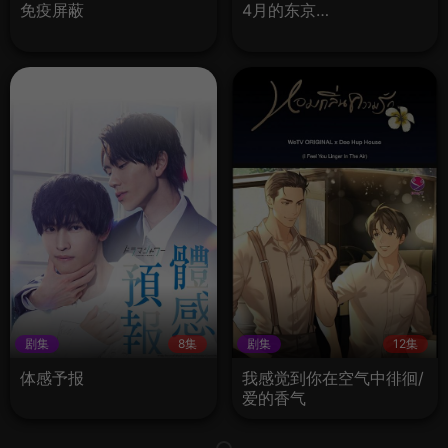
免疫屏蔽
4月的东京…
剧集
8集
剧集
12集
体感予报
我感觉到你在空气中徘徊/
爱的香气