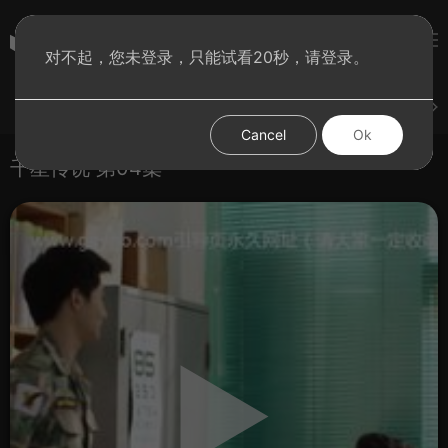
彩虹BT影院
对不起，您未登录，只能试看20秒，请登录。
登录
上传
短片
腐电影
腐电视剧
腐动漫
Cancel
Ok
千星传说 第04集