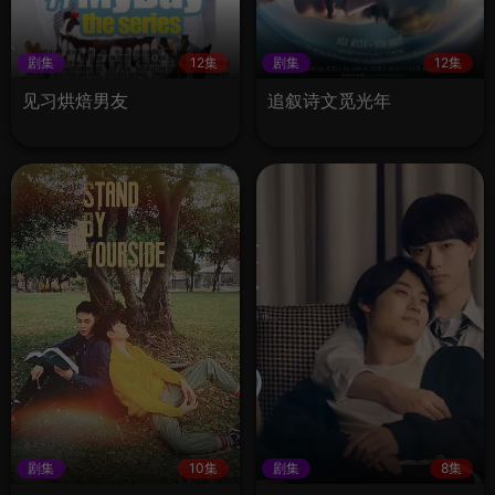
剧集
12集
剧集
12集
见习烘焙男友
追叙诗文觅光年
剧集
10集
剧集
8集