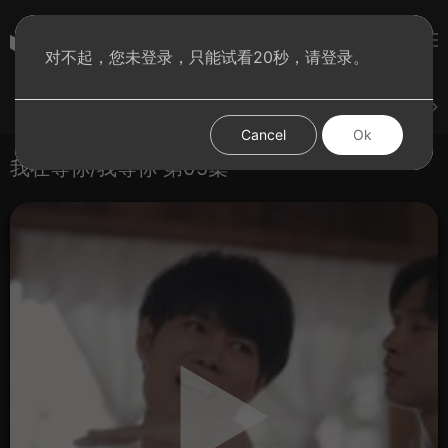
彩虹BT影院
对不起，您未登录，只能试看20秒，请登录。
登录
上传
短片
腐电影
腐电视剧
腐动漫
Cancel
Ok
我在等你/我等你 第05集