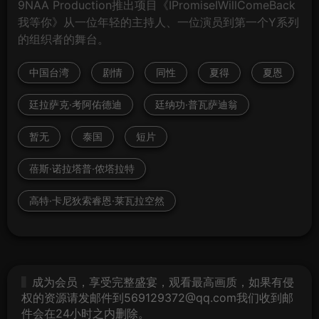
9NAA Production推出项目《IPromiseIWillComeBack
我等你》从一位年轻的主持人、一位演员到第一个Y系列
的组织者的舞台。
中国台湾
剧情
同性
夏得
夏恩
廷拉萨克·考阿佑德迪
廷纳功·普瓦萨迪翁
暂无
泰国
短片
蓓斯·诺拉塔普·侬塔拉特
高特·卡尼狄索睿恩·莱瓦拉空然
成为会员，享受完整盛宴，观看最高画质，如果有侵
权的资源请发邮件到569129372@qq.com我们收到邮
件会在24小时之内删除。