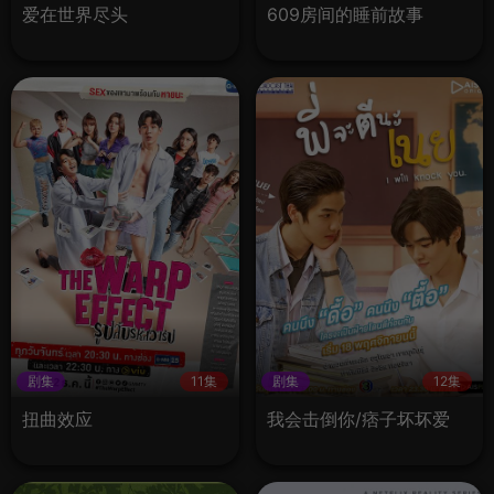
爱在世界尽头
609房间的睡前故事
剧集
11集
剧集
12集
扭曲效应
我会击倒你/痞子坏坏爱