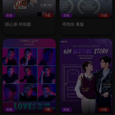
剧集
4集
剧集
10集
甜心派 特别篇
寻找你 美版
剧集
9集
剧集
24集