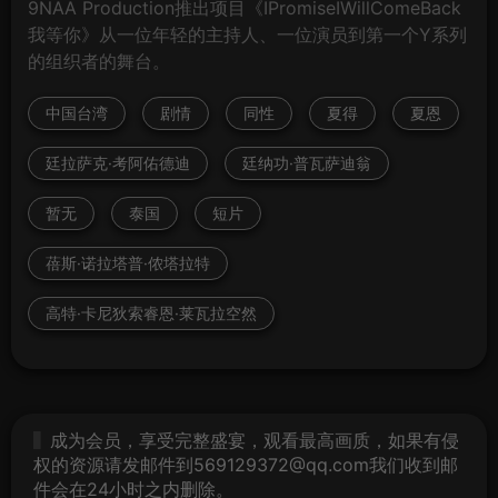
9NAA Production推出项目《IPromiseIWillComeBack
我等你》从一位年轻的主持人、一位演员到第一个Y系列
的组织者的舞台。
中国台湾
剧情
同性
夏得
夏恩
廷拉萨克·考阿佑德迪
廷纳功·普瓦萨迪翁
暂无
泰国
短片
蓓斯·诺拉塔普·侬塔拉特
高特·卡尼狄索睿恩·莱瓦拉空然
成为会员，享受完整盛宴，观看最高画质，如果有侵
权的资源请发邮件到569129372@qq.com我们收到邮
件会在24小时之内删除。