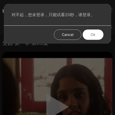
彩虹BT影院
对不起，您未登录，只能试看20秒，请登录。
登录
上传
短片
腐电影
腐电视剧
腐动漫
Cancel
Ok
受困 第一季 第03集