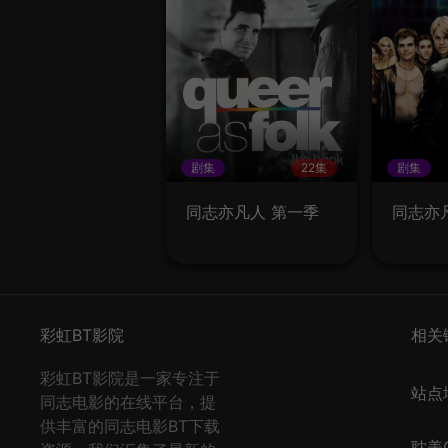
剧集
22集
剧集
同志亦凡人 第一季
同志亦
彩虹BT影院
相关
彩虹BT影院是一家专注于
站点
同志电影的在线平台，提
供丰富的同志电影BT下载
耽美Q