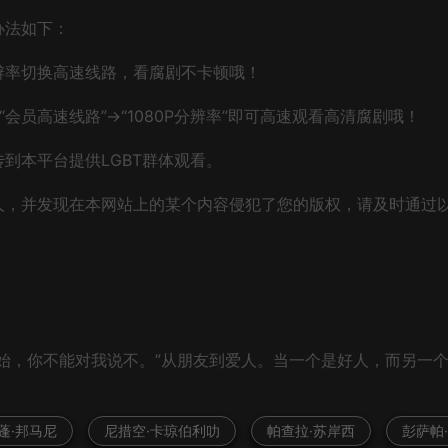
办法如下：
辨率切换高速线路，看腐剧不卡顿哦！
会员高速线路”→“1080P分辨率”即可高速观看高清腐剧哦！
到本平台提供LGBT群体观看。
人，并发现在本网站上的某个内容侵犯了您的版权，请及时通过
始，你不能对我说不。”从朋友到爱人。当一个是好人，而另一
蓬·邦马尼
尼措空·卡琼伯利叻
帕查拉·苏岸西
彭萨帕