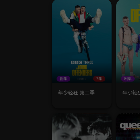
剧集
7集
剧集
年少轻狂 第二季
年少轻