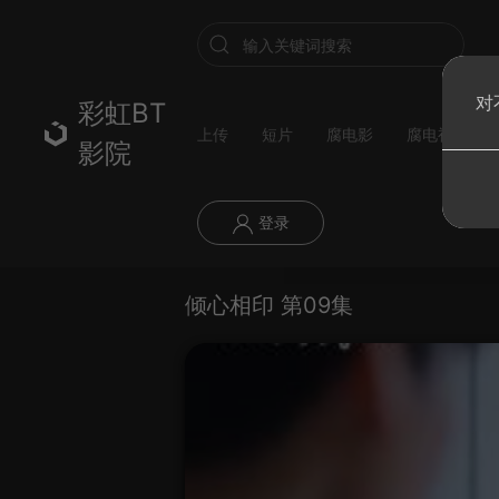
对
彩虹BT
上传
短片
腐电影
腐电视剧
影院
登录
倾心相印 第09集