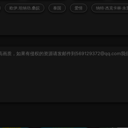
欧伊.坦纳功.桑皖
泰国
爱情
纳特·杰克卡林·永
质，如果有侵权的资源请发邮件到569129372@qq.com