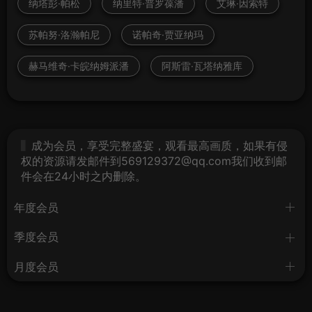
纳塔彭·帕松
纳里特·普罗葆潘
艾琳·因索特
苏帕努·洛瀚帕尼
诺帕奇·贾亚纳玛
赫马维奇·卡皖纳姆派潘
阿斯雷·瓦塔纳雅库
成为会员，享受完整盛宴，观看最高画质，如果有侵
权的资源请发邮件到569129372@qq.com我们收到邮
件会在24小时之内删除。
年度会员
季度会员
月度会员