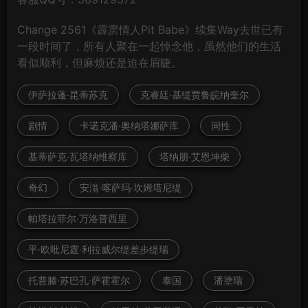
Change 2561《霹雳情人Pit Babe》续集Way去世已有
一段时间了，所有人聚在一起悼念他，虽然他们的生活
看似顺利，但麻烦还是迫在眉睫。
伊萨拉蓬·昆蒂苏克
克睿廷·基缇贾鲁皖纳奎尔
剧情
卡诺克潘·奥纳塔娜萨库
同性
基蒂萨克·瓦塔纳维察库
塔纳朋·艾恩坤柴
奇幻
安滃·喀萨玛·坎姆塔尼缇
帕塔拉菲尔·万洛普西里
平·欧吡尼霆·利拉威尔缇差步缇瑞
托普滕·苏巴孔·萨霍霍尔
泰国
潘塗瑞