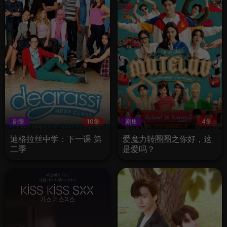
剧集
10集
剧集
4集
迪格拉丝中学：下一课 第
爱魔力转圈圈之你好，这
二季
是爱吗？