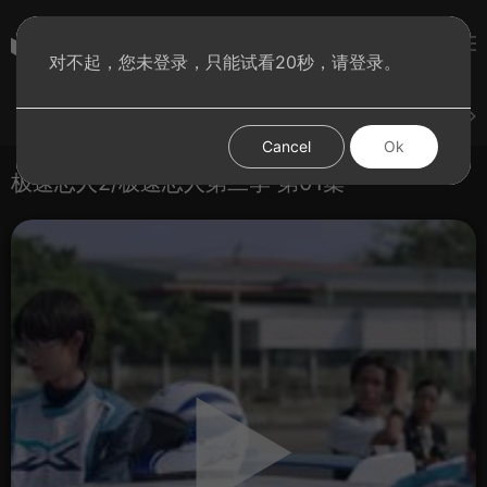
彩虹BT影院
对不起，您未登录，只能试看20秒，请登录。
登录
上传
短片
腐电影
腐电视剧
腐动漫
Cancel
Ok
极速恋人2/极速恋人第二季 第01集