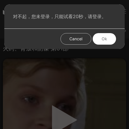
彩虹BT影院
对不起，您未登录，只能试看20秒，请登录。
登录
上传
短片
腐电影
腐电视剧
腐动漫
Cancel
Ok
火药、背叛和阴谋 第01部