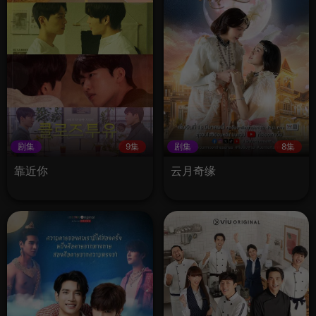
剧集
9集
剧集
8集
靠近你
云月奇缘