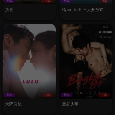
剧集
14集
剧集
6集
执爱
Open to It 三人开放式
剧集
8集
剧集
12集
天降良配
曼谷少年