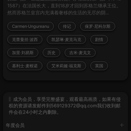
1587）在法国长大，直到18岁才回到苏格兰继承王位。
然而苏格兰皇宫内充满着奢移的生活的无尽的阴...
Carmen·Ungureanu
传记
保罗·尼科尔斯
克蕾曼丝·波西
凯瑟琳·麦克马克
剧情
加里·刘易斯
历史
吉米·麦戈文
基利士·麦根诺
艾米莉娅·福克斯
英国
成为会员，享受完整盛宴，观看最高画质，如果有侵
权的资源请发邮件到569129372@qq.com我们收到邮
件会在24小时之内删除。
年度会员