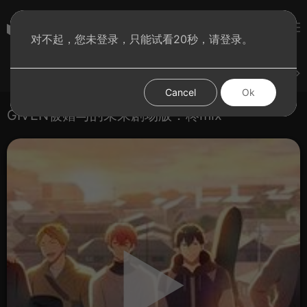
彩虹BT影院
对不起，您未登录，只能试看20秒，请登录。
登录
上传
短片
腐电影
腐电视剧
腐动漫
Cancel
Ok
GIVEN被赠与的未来剧场版：柊mix