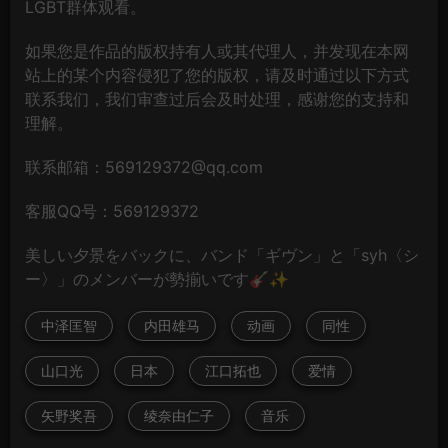
LGBT群体观看。
如果您是作品的版权持有人或其代理人，并发现在本网
站上的某个内容侵犯了您的版权，请及时通过以下方式
联系我们，我们审查过后会及时处理，感谢您的支持和
理解。
联系邮箱：569129372@qq.com
客服QQ号：569129372
美しい夕景をバックに、バンド「ギヴン」と「syh〈シ
ー〉」のメンバーが勢揃いです🎸✨
中泽匡智
内田雄马
动画
同性
山口光
日本
江口拓也
爱情
矢野奖吾
绫奈由仁子
音乐