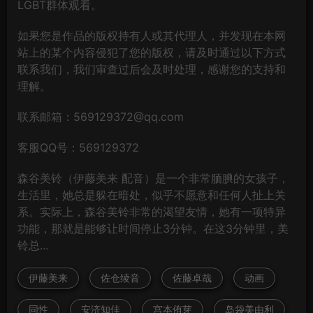
LGBT群体观看。
如果您是作品的版权持有人或其代理人，并发现在本网
站上的某个内容侵犯了您的版权，请及时通过以下方式
联系我们，我们审查过后会及时处理，感谢您的支持和
理解。
联系邮箱：569129372@qq.com
客服QQ号：569129372
森谷美铃（伊藤美来 配音）是一个非常腼腆的女孩子，
生活里，她总是躲在暗处，似乎不愿意和任何人扯上关
系。实际上，森谷美铃非常的渴望友情，她有一项特异
功能，那就是能够让时间停止3分钟。在这3分钟里，美
铃总...
伊藤美来
佐仓绫音
佐藤卓哉
动画
同性
安济知佳
宫本侑芽
岛袋美由利