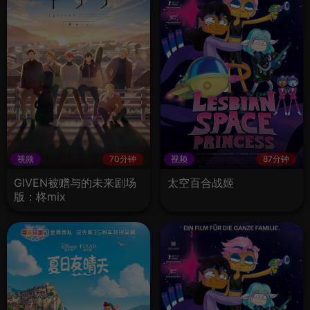
视频
70分钟
视频
87分钟
GIVEN被赠与的未来剧场
太空百合战姬
版：柊mix