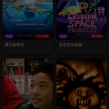
视频
101分钟
视频
87分钟
夏日友晴天
太空百合战姬