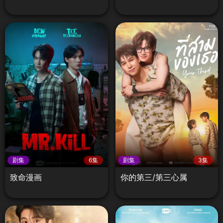
剧集
6集
剧集
3集
致命漫画
你的第三/第三心属