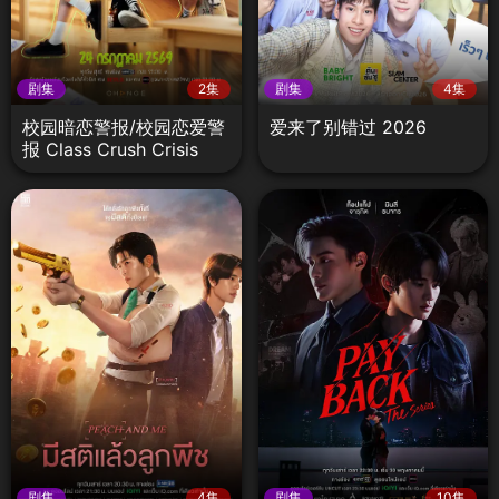
剧集
2集
剧集
4集
校园暗恋警报/校园恋爱警
爱来了别错过 2026
报 Class Crush Crisis‎
剧集
4集
剧集
10集