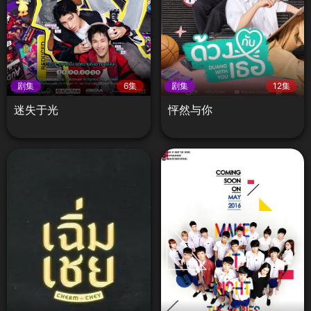
剧集
6集
剧集
12集
迷失于光
怦然与你