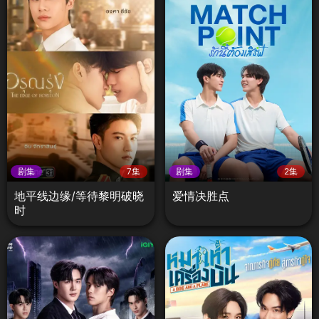
剧集
7集
剧集
2集
地平线边缘/等待黎明破晓
爱情决胜点
时