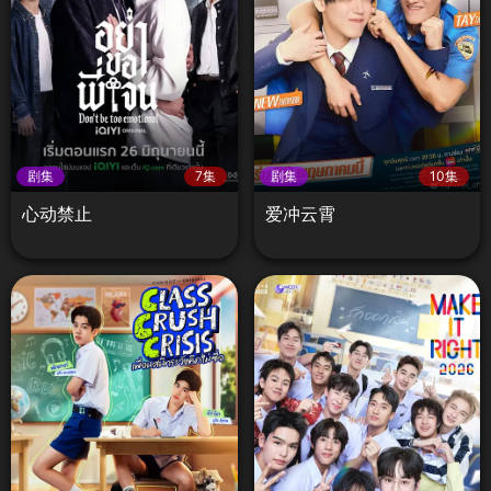
剧集
7集
剧集
10集
心动禁止
爱冲云霄