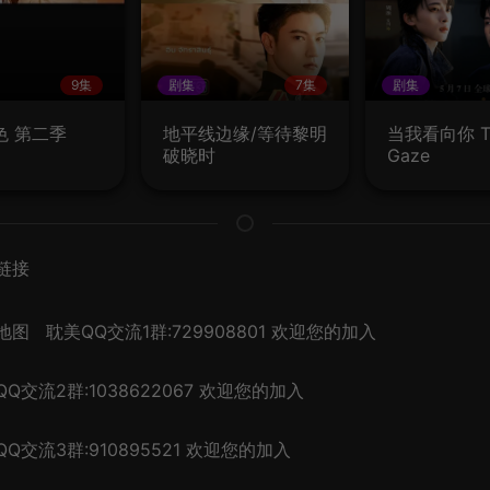
9集
剧集
7集
剧集
色 第二季
地平线边缘/等待黎明
当我看向你 T
破晓时
Gaze
链接
地图
耽美QQ交流1群:729908801 欢迎您的加入
Q交流2群:1038622067 欢迎您的加入
Q交流3群:910895521 欢迎您的加入