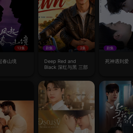
13集
剧集
3集
剧集
起春山境
Deep Red and
死神遇到爱
Black 深红与黑 三部
短片