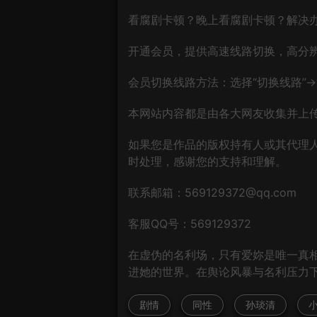
看腐剧卡顿？晚上看腐剧卡顿？解决
开通会员，提供高速线路切换，高分
会员切换线路方法：选择“切换线路”→“
本网站内容都是由各大网友收集并上传
如果您是作品的版权持有人或其代理
时处理，感谢您的支持和理解。
联系邮箱：569129372@qq.com
客服QQ号：569129372
在虚伪的名利场，只有爱妳是唯一真
进她的世界。在舆论风暴与名利压力下
剧情
同性
孙琰清