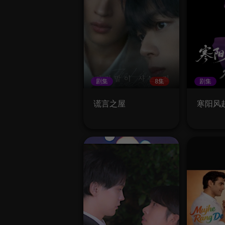
剧集
8集
剧集
谎言之屋
寒阳风