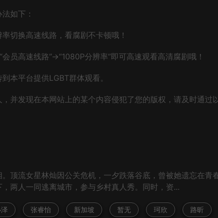
办法如下：
辨率切换高速线路，看腐剧不卡顿哦！
会员高速线路”→“1080P分辨率”即可高速观看高清腐剧哦！
到本平台提供LGBT群体观看。
人，并发现在本网站上的某个内容侵犯了您的版权，请及时通过
相。顶流女星林灿因公关危机，一夕跌落谷底，曾被她遗忘在青
，两人一同逃离城市，参与乡村真人秀。同时，资...
小泽
张睿怡
新加坡
暂无
珂欣
路昕