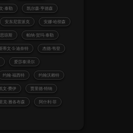
文·泰勒
凯尔森·亨德森
安东尼雷派克
安娜·哈彻森
希思琼斯
帕纳·贺玛·泰勒
斯蒂文·S·迪奈特
杰德·韦登
斯
爱莎泰泽尔
约翰·福西特
约翰沃赖特
凯文·费伊
贾里德·特纳
里克·雅各布森
阿什利·菲