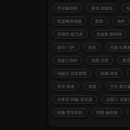
乔尔赫伯特
亚当·加迪纳
凯瑟琳肯纳德
剧情
动作
安得烈·格兰杰
安德鲁·斯特林
彼得·门萨
情色
托德·拉桑
杰森兰伯特
杰西·沃恩
查理
玛丽莎·拉米雷斯
珍娜·林德
罗伊·斯诺
美国
艾伦·霍尔
辛希亚·阿戴-罗宾森
达斯汀·克莱
阿隆·贾库本科
阿隆·赫布林