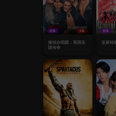
剧集
3集
剧集
接招合唱团：英国乐
皇家棕
团传奇