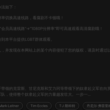
办法如下：
辨率切换高速线路，看腐剧不卡顿哦！
会员高速线路”→“1080P分辨率”即可高速观看高清腐剧哦！
到本平台提供LGBT群体观看。
人，并发现在本网站上的某个内容侵犯了您的版权，请及时通过
下带领的克雷斯、甘尼克斯和艾力冈等带领下的奴隶起义军在向
队，使得整个奴隶起义军的力量越发壮大。一步一...
Mark·Leitner
Tim·Eccles
T·J·斯科特
丹尼尔·弗雷里