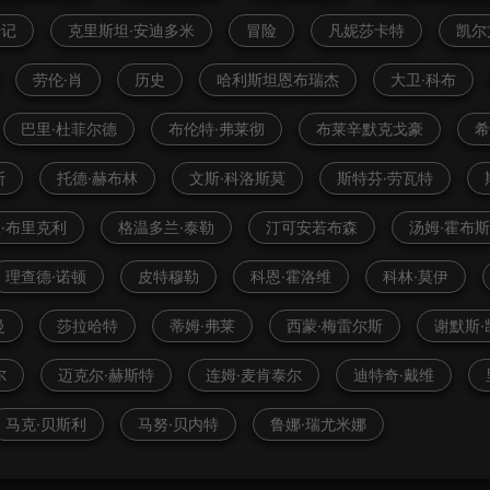
传记
克里斯坦·安迪多米
冒险
凡妮莎卡特
凯尔
劳伦·肖
历史
哈利斯坦恩布瑞杰
大卫·科布
巴里·杜菲尔德
布伦特·弗莱彻
布莱辛默克戈豪
斯
托德·赫布林
文斯·科洛斯莫
斯特芬·劳瓦特
·布里克利
格温多兰·泰勒
汀可安若布森
汤姆·霍布
理查德·诺顿
皮特穆勒
科恩·霍洛维
科林·莫伊
曼
莎拉哈特
蒂姆·弗莱
西蒙·梅雷尔斯
谢默斯·
尔
迈克尔·赫斯特
连姆·麦肯泰尔
迪特奇·戴维
马克·贝斯利
马努·贝内特
鲁娜·瑞尤米娜