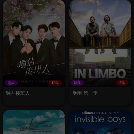
剧集
12集
剧集
6集
独占接班人
受困 第一季