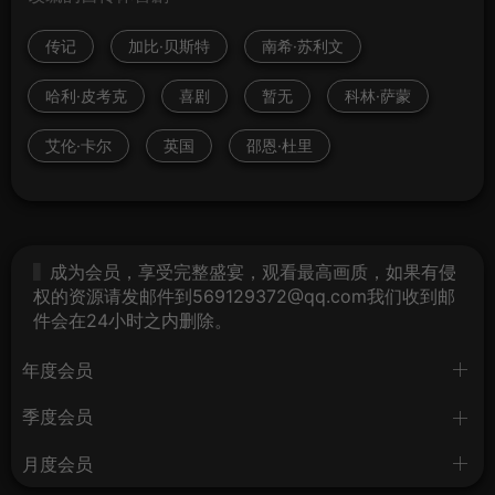
传记
加比·贝斯特
南希·苏利文
哈利·皮考克
喜剧
暂无
科林·萨蒙
艾伦·卡尔
英国
邵恩·杜里
成为会员，享受完整盛宴，观看最高画质，如果有侵
权的资源请发邮件到569129372@qq.com我们收到邮
件会在24小时之内删除。
年度会员
季度会员
月度会员