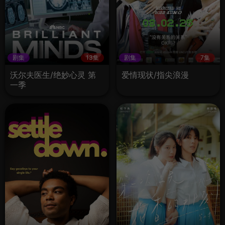
剧集
13集
剧集
7集
沃尔夫医生/绝妙心灵 第
爱情现状/指尖浪漫
一季