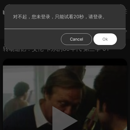
彩虹BT影院
对不起，您未登录，只能试看20秒，请登录。
登录
上传
短片
腐电影
腐电视剧
腐动漫
Cancel
Ok
转场追忆：艾伦·卡尔的80年代 第三季 01