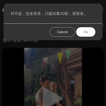
彩虹BT影院
对不起，您未登录，只能试看20秒，请登录。
登录
上传
短片
腐电影
腐电视剧
腐动漫
Cancel
Ok
暹罗情缘 第00集