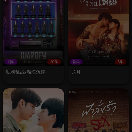
剧集
20集
剧集
8集
耽圈乱战/腐海沉浮
龙月