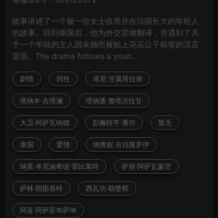
故事讲述了一个被一位女士收养并在法国长大的年轻人
的故事。回到泰国后，他为外交官做翻译，并遇到了关
于一个年轻的主人因未婚而被贴上花花公子标签的流言
蜚语。The drama follows a youn...
剧情
同性
塔尼·甘莫塔拉侬
塔纳本·吉塔澜
塔纳通·詹塔沃拉甘
大卫·阿萨瓦纳德
彭佩特齐·潘功
暂无
泰国
爱情
纳查妮·吉拉隆罗伊
纳莫·本尼迪希缇·雷比莱特
萨朋·阿萨瓦蒙空
萨林·朗那基特
西瓦功·勒楚戳
阿蓝·阿萨苏布萨坤