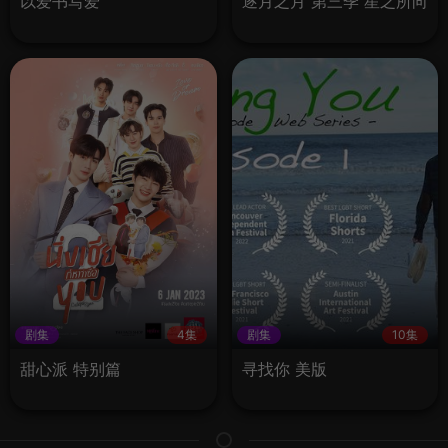
以爱书写爱
逐月之月 第三季 星之所向
剧集
4集
剧集
10集
甜心派 特别篇
寻找你 美版