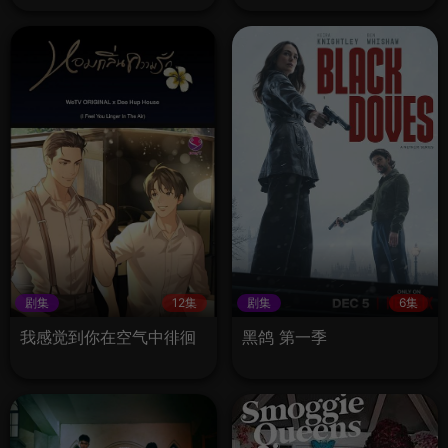
剧集
12集
剧集
6集
我感觉到你在空气中徘徊
黑鸽 第一季