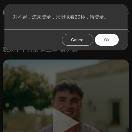
彩虹BT影院
对不起，您未登录，只能试看20秒，请登录。
登录
上传
短片
腐电影
腐电视剧
腐动漫
Cancel
Ok
我亲了个男孩 第二季 第01集