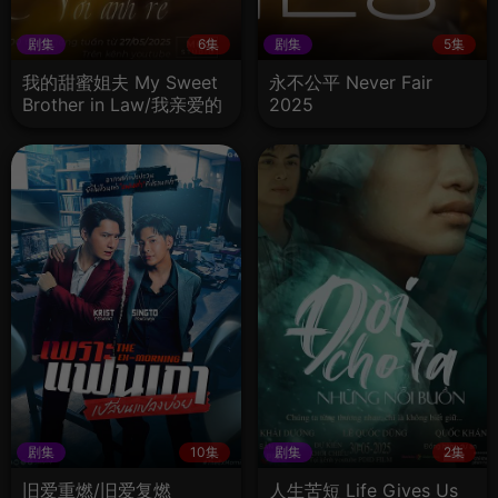
剧集
6集
剧集
5集
我的甜蜜姐夫 My Sweet
永不公平 Never Fair
Brother in Law/我亲爱的
2025
姐夫
剧集
10集
剧集
2集
旧爱重燃/旧爱复燃
人生苦短 Life Gives Us