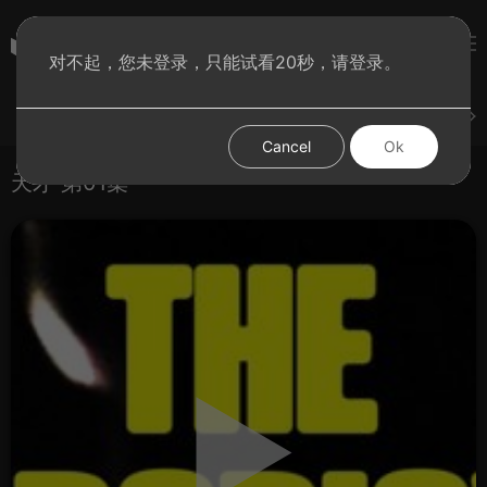
彩虹BT影院
对不起，您未登录，只能试看20秒，请登录。
登录
上传
短片
腐电影
腐电视剧
腐动漫
Cancel
Ok
天才 第01集