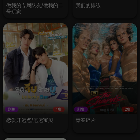
做我的专属队友/做我的二
我们的排练
号玩家
剧集
1集
剧集
2集
恋爱开运点/厄运宝贝
青春碎片