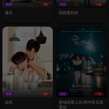
剧集
4集
剧集
14集
傻瓜
我想看到你
剧集
8集
剧集
13集
追风
那场雨爱上你/雨中听见我
爱你