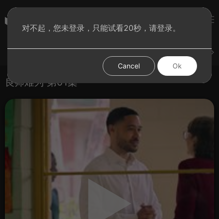
彩虹BT影院
对不起，您未登录，只能试看20秒，请登录。
登录
上传
短片
腐电影
腐电视剧
腐动漫
Cancel
Ok
良师难为 第01集