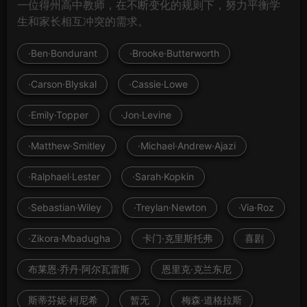
一位得州高中教师，在不断变化的规则下，努力平衡学
生和家长相互冲突的需求。
·Ben·Bondurant
·Brooke·Butterworth
·Carson·Blyskal
·Cassie·Lowe
·Emily·Topper
·Jon·Levine
·Matthew·Smitley
·Michael·Andrew·Ajazi
·Ralphael·Lester
·Sarah·Kopkin
·Sebastian·Wiley
·Treylan·Newton
·Via·Roz
·Zikora·Mbadugha
卡门·克里斯托弗
喜剧
布莱恩·乔丹·阿尔瓦雷斯
恩里克·克兰东尼
斯蒂芬妮·柯尼希
暂无
梅森·道格拉斯