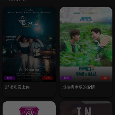
剧集
12集
剧集
8集
那场雨爱上你
拖拉机承载的爱情