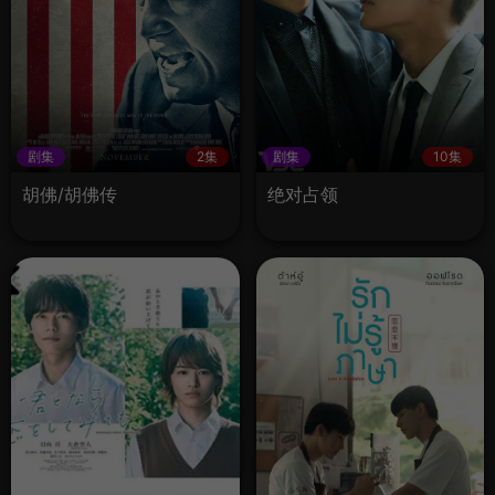
剧集
2集
剧集
10集
胡佛/胡佛传
绝对占领