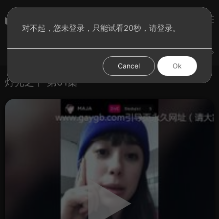
彩虹BT影院
对不起，您未登录，只能试看20秒，请登录。
登录
上传
短片
腐电影
腐电视剧
腐动漫
Cancel
Ok
灯光之下 第01集