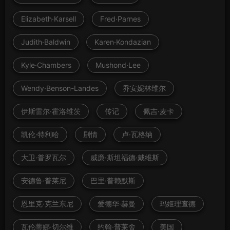
Elizabeth·Karsell
Fred·Parnes
Judith·Baldwin
Karen·Kondazian
Kyle·Chambers
Mushond·Lee
Wendy·Benson-Landes
乔安妮林维尔
伊斯雷尔·霍洛维茨
传记
佩吉·麦卡
凯伦·特利哈
剧情
卢·瓦格纳
大卫·普罗瓦尔
威廉·斯坦福德·戴维斯
安德鲁·普莱尼
巴里·普赖默斯
恩里克·克兰东尼
爱德华·赫曼
玛姬理查德
瓦伦蒂娜·切尔维
约翰·普莱舍
美国