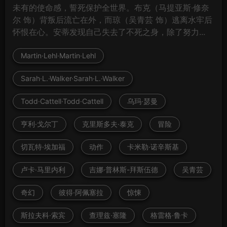
未有的使命感，誓死保护全世界。布克（马提亚斯·修奈
尔 饰）背叛后流亡在外，而琼（吴青芸 饰）逃离水牢后
怀恨在心。安蒂发现自己失去了不死之身，除了努力...
Martin·Lehl·Martin·Lehl
Sarah·L.·Walker·Sarah·L.·Walker
Todd·Cattell·Todd·Cattell
乌玛·瑟曼
亨利·戈尔丁
克里斯多夫·泰克
冒险
切瓦特·埃加福
动作
卡米勒·诺辛斯基
卢卡·马里内利
吉娜·普林斯-拜斯伍德
吴青芸
奇幻
彼得·阿佩塞拉
惊悚
斯拉夫科·索宾
查理兹·塞隆
格雷格·鲁卡