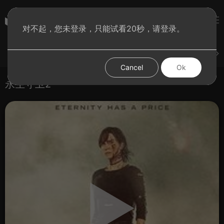
彩虹BT影院
对不起，您未登录，只能试看20秒，请登录。
登录
上传
短片
腐电影
腐电视剧
腐动漫
Cancel
Ok
永生守卫2