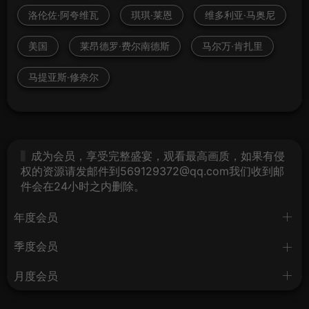
洛伦佐·阿夸维瓦
琪琪·莱恩
维多利亚·马奥尼
美国
莱昂德罗·费尔南德斯
马尔万·肯扎里
马提亚斯·修奈尔
成为会员，享受完整盛宴，观看最高画质，如果有侵
权的资源请发邮件到569129372@qq.com我们收到邮
件会在24小时之内删除。
年度会员
季度会员
月度会员