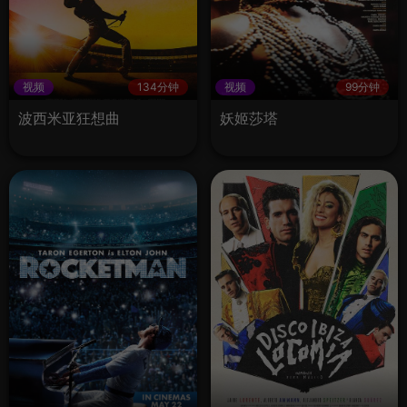
视频
134分钟
视频
99分钟
波西米亚狂想曲
妖姬莎塔