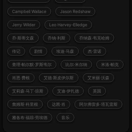
Campbell Wallace
Jason Redshaw
Jerry Wilder
Leo Harvey-Elledge
乔·斯蒂文森
乔纳·利斯
乔纳森·韦克哈姆
传记
剧情
埃迪·马森
杰·雷诺
查理·帕尔默·罗斯韦尔
比尔·米尔纳
米洛·帕克
肖恩·费根
艾德·斯皮伊尔斯
艾米丽·沃森
艾莉森·马丁·琼斯
艾迪·伊扎德
英国
詹姆斯·科里根
达茜·肖
阿尔弗雷多·塔瓦雷斯
雅各布·福琼·劳埃德
音乐