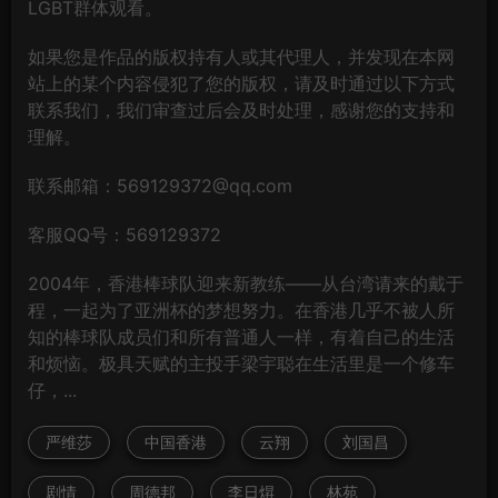
LGBT群体观看。
如果您是作品的版权持有人或其代理人，并发现在本网
站上的某个内容侵犯了您的版权，请及时通过以下方式
联系我们，我们审查过后会及时处理，感谢您的支持和
理解。
联系邮箱：569129372@qq.com
客服QQ号：569129372
2004年，香港棒球队迎来新教练——从台湾请来的戴于
程，一起为了亚洲杯的梦想努力。在香港几乎不被人所
知的棒球队成员们和所有普通人一样，有着自己的生活
和烦恼。极具天赋的主投手梁宇聪在生活里是一个修车
仔，...
严维莎
中国香港
云翔
刘国昌
剧情
周德邦
李日焺
林苑