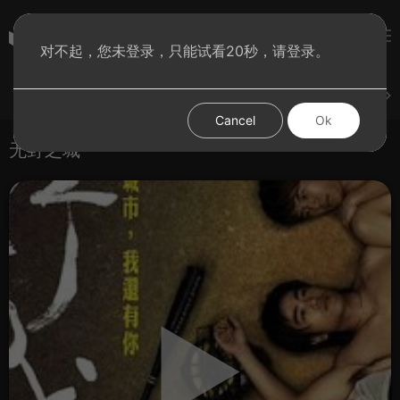
彩虹BT影院
对不起，您未登录，只能试看20秒，请登录。
登录
上传
短片
腐电影
腐电视剧
腐动漫
Cancel
Ok
无野之城